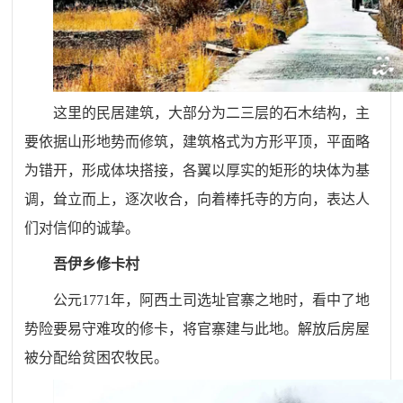
这里的民居建筑，大部分为二三层的石木结构，主
要依据山形地势而修筑，建筑格式为方形平顶，平面略
为错开，形成体块搭接，各翼以厚实的矩形的块体为基
调，耸立而上，逐次收合，向着棒托寺的方向，表达人
们对信仰的诚挚。
吾伊乡修卡村
公元
1771
年，阿西土司选址官寨之地时，看中了地
势险要易守难攻的修卡，将官寨建与此地。解放后房屋
被分配给贫困农牧民。