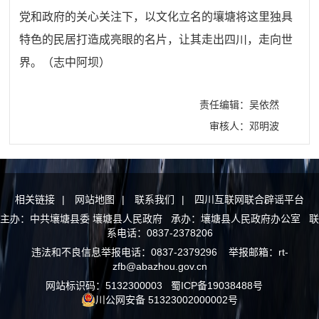
党和政府的关心关注下，以文化立名的壤塘将这里独具
特色的民居打造成亮眼的名片，让其走出四川，走向世
界。
（
志中阿坝
）
责任编辑：吴依然
审核人：邓明波
相关链接
|
网站地图
|
联系我们
|
四川互联网联合辟谣平台
主办：中共壤塘县委 壤塘县人民政府 承办：壤塘县人民政府办公室 联
系电话：0837-2378206
违法和不良信息举报电话：0837-2379296 举报邮箱：rt-
zfb@abazhou.gov.cn
网站标识码：5132300003
蜀ICP备19038488号
川公网安备 51323002000002号