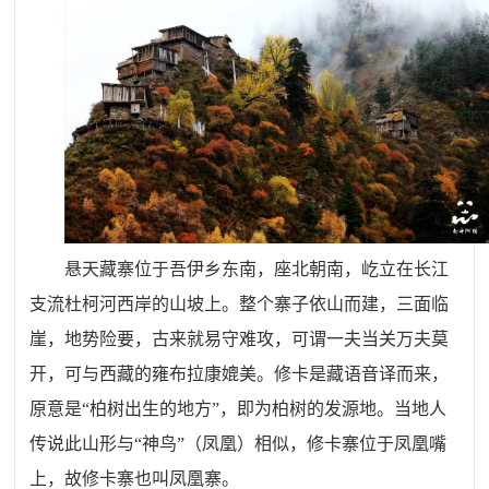
悬天藏寨位于吾伊乡东南，座北朝南，屹立在长江
支流杜柯河西岸的山坡上。整个寨子依山而建，三面临
崖，地势险要，古来就易守难攻，可谓一夫当关万夫莫
开，可与西藏的雍布拉康媲美。修卡是藏语音译而来，
原意是“柏树出生的地方”，即为柏树的发源地。当地人
传说此山形与“神鸟”（凤凰）相似，修卡寨位于凤凰嘴
上，故修卡寨也叫凤凰寨。