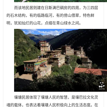
而该地民居则建在日斯满巴碉房的四周，为三四层
的石木结构，有的临路临河，有的傍山偎翠，特色鲜
明，犹如灿烂的山花，点缀在青山绿水之间。
壤塘民居体现了壤塘人民的智慧，是壤巴拉文化灵
魂的载体，也表达着壤塘人民积极向上的生活态度。在