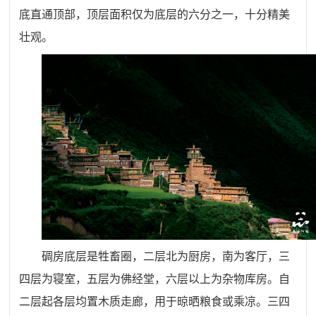
底直通顶部，顶层面积仅为底层的六分之一，十分精美
壮观。
碉房底层是牲畜圈，二层北为厨房，南为客厅，三
四层为寝室，五层为佛经堂，六层以上为杂物库房。自
二层起各层均置木质走廊，用于晾晒粮食或乘凉。三四