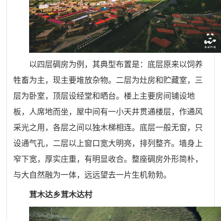
以四层碉房为例，其典型布置是：底层原来以饲养
牲畜为主，现主要堆放杂物。二层为灶房和贮藏室，三
层为卧室，顶层设经堂和晒台。楼上主要房间铺设地
板，人席地而坐，屋中间有一小天井贯通楼层，作通风
采光之用，各层之间以独木梯相连。底层一般无窗，只
设通气孔，二层以上窗口宽大明亮，排列整齐。墙身上
窄下宽，厚实庄重，有明显收合。整座碉房外形简朴，
与大自然融为一体，远远望去一片生机勃勃。
茸木达乡茸木达村