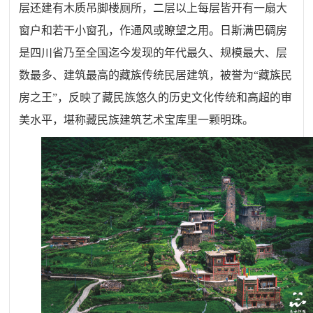
层还建有木质吊脚楼厕所，二层以上每层皆开有一扇大
窗户和若干小窗孔，作通风或瞭望之用。日斯满巴碉房
是四川省乃至全国迄今发现的年代最久、规模最大、层
数最多、建筑最高的藏族传统民居建筑，被誉为“藏族民
房之王”，反映了藏民族悠久的历史文化传统和高超的审
美水平，堪称藏民族建筑艺术宝库里一颗明珠。