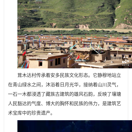
茸木达村传承着安多民族文化形态。它静穆地站立
在青山绿水之间，沐浴着日月光华，接纳着山川灵气，
一石一木都浸透了藏族古建筑的雄风石韵，反映了壤塘
人民豁达的气度、博大的胸怀和民族的伟力，是建筑艺
术宝库中的珍贵遗产。