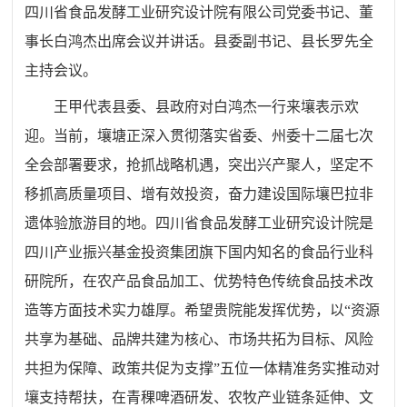
四川省食品发酵工业研究设计院有限公司党委书记、董
事长白鸿杰出席会议并讲话。县委副书记、县长罗先全
主持会议。
王甲代表县委、县政府对白鸿杰一行来壤表示欢
迎。当前，壤塘正深入贯彻落实省委、州委十二届七次
全会部署要求，抢抓战略机遇，突出兴产聚人，坚定不
移抓高质量项目、增有效投资，奋力建设国际壤巴拉非
遗体验旅游目的地。四川省食品发酵工业研究设计院是
四川产业振兴基金投资集团旗下国内知名的食品行业科
研院所，在农产品食品加工、优势特色传统食品技术改
造等方面技术实力雄厚。希望贵院能发挥优势，以“资源
共享为基础、品牌共建为核心、市场共拓为目标、风险
共担为保障、政策共促为支撑”五位一体精准务实推动对
壤支持帮扶，在青稞啤酒研发、农牧产业链条延伸、文