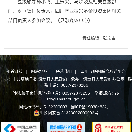
县级领导孙小飞、董宗梁、马晓波及相关县级部
门、乡（镇）负责人，四川产业振兴基金投资集团相关
部门负责人参加会议。（县融媒体中心）
责任编辑：张宗雪
相关链接
|
网站地图
|
联系我们
|
四川互联网联合辟谣平台
主办：中共壤塘县委 壤塘县人民政府 承办：壤塘县人民政府办公室 联
系电话：0837-2378206
违法和不良信息举报电话：0837-2379296 举报邮箱：rt-
zfb@abazhou.gov.cn
网站标识码：5132300003
蜀ICP备19038488号
川公网安备 51323002000002号