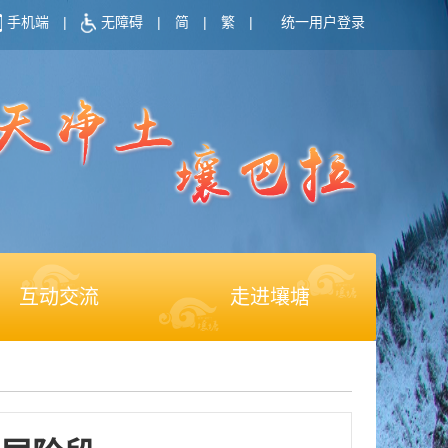
手机端
|
无障碍
|
简
|
繁
|
统一用户登录
互动交流
走进壤塘