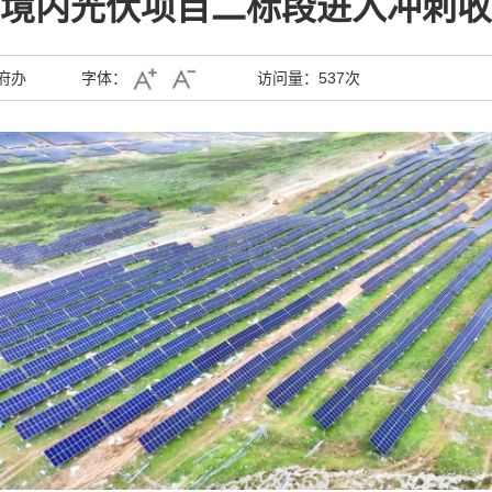
境内光伏项目二标段进入冲刺收
府办
字体：
访问量：
537次