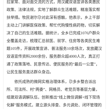
拉家常、面对面交流的方式，用汉藏双语宣讲各类惠民
政策、法律法规，实地了解群众生活难题，精准落实帮
扶举措。牧民谢尔尕对此深有感触，他表示，乡上干部
主动上门讲解医保政策、帮忙代购慢性病药物，切实解
决了自己的生活难题。据统计，全乡已完成1076户群众
全覆盖走访，梳理汇总就医、就学、住房等各类民生难
题105件，开展政策宣讲、普法服务10余场次，发放藏汉
双语宣传资料2000余份，服务群众超4000人次，真正打
通了政策落地、民意传达、便民服务的“最后一公里”，
让民生服务直达群众身边。
依托成熟的微网实格治理体系，尕多乡整合派出
所、司法所、村“两委”、网格员、老党员等基层力量，
组建双语调解队伍，创新推出“线上微信调解+线下现场
化解”服务模式，建立源头排查、多元调处、闭环管理的