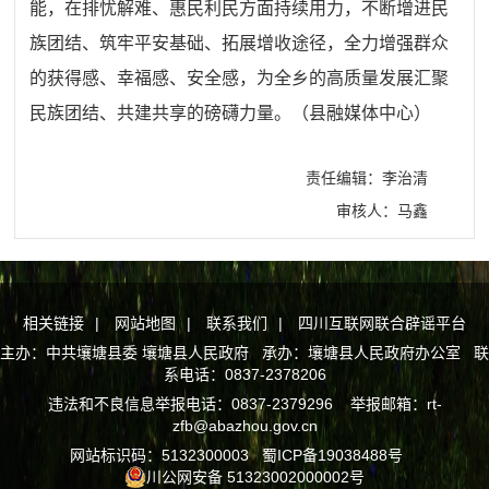
能，在排忧解难、惠民利民方面持续用力，不断增进民
族团结、筑牢平安基础、拓展增收途径，全力增强群众
的获得感、幸福感、安全感，为全乡的高质量发展汇聚
民族团结、共建共享的磅礴力量。（县融媒体中心）
责任编辑：李治清
审核人：马鑫
相关链接
|
网站地图
|
联系我们
|
四川互联网联合辟谣平台
主办：中共壤塘县委 壤塘县人民政府 承办：壤塘县人民政府办公室 联
系电话：0837-2378206
违法和不良信息举报电话：0837-2379296 举报邮箱：rt-
zfb@abazhou.gov.cn
网站标识码：5132300003
蜀ICP备19038488号
川公网安备 51323002000002号