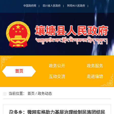
中国政府网
|
四川省人民政府
|
阿坝州人民政府
|
政务公开
政务服务
首页
互动交流
走进壤塘
当前位置：
首页
/
政务动态
尕多乡：微网实格助力基层治理绘制民族团结民