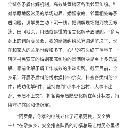
全链条矛盾化解机制，高效处置辖区各类邻里纠纷。针
对草原地区常见的草场边界、婚姻家庭、邻里相处等矛
盾问题，调解员主动下沉一线，把调解现场搬到牧民帐
篷、田间地头，用通俗易懂的语言化解矛盾隔阂。“多亏
乡上的调解委员会，我的婚姻纠纷总算圆满解决了，现
在和家人的关系也缓和多了，心里的石头终于落地了！”
辖区村民索某的婚姻家庭纠纷的圆满解决是乡上多元调
解、靠前化解矛盾工作成效的生动实践。截至目前，全
乡累计开展矛盾纠纷线索摸排50余次，排查各类纠纷12
件，成功化解6件，坚持做到“小事不出村、大事不出
乡、矛盾不上交”，将各类矛盾隐患化解在萌芽状态，持
续守护辖区和谐稳定。
“阿罗桑，你家的电线老化了赶紧更换，安全第
一！”在尕多乡，安全排查队员的叮嘱总是让村民心里很