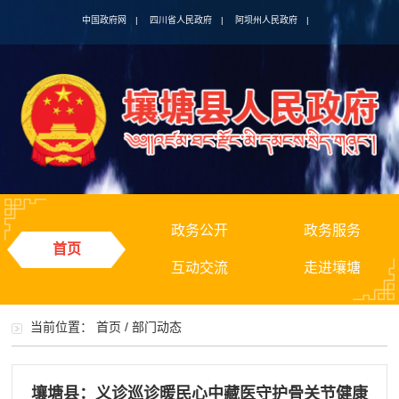
中国政府网
|
四川省人民政府
|
阿坝州人民政府
|
政务公开
政务服务
首页
互动交流
走进壤塘
当前位置：
首页
/
部门动态
壤塘县：义诊巡诊暖民心中藏医守护骨关节健康