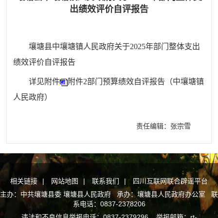
出绩效评价自评报告
壤塘县中壤塘镇人民政府
关于2025年部门整体支出
绩效评价自评
报告
详见附件
附件2部门预算绩效自评报告（中壤塘镇
人民政府）
责任编辑：张宗雪
相关链接
|
网站地图
|
联系我们
|
四川互联网联合辟谣平台
主办：中共壤塘县委 壤塘县人民政府 承办：壤塘县人民政府办公室 联
系电话：0837-2378206
违法和不良信息举报电话：0837-2379296 举报邮箱：rt-