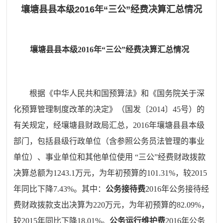
壤塘县县本级2016年“三公”经费决算汇总情况
壤塘县县本级
2016
年“三公”经费决算汇总情况
根据《中华人民共和国预算法》和《国务院关于深
化预算管理制度改革的决定》（国发〔
2014
〕
45
号）的
有关规定，经壤塘县财政局汇总，
2016
年壤塘县县本级
部门，包括县级行政单位（含参照公务员法管理的事业
单位）、事业单位和其他单位使用 “三公”经费财政拨款
决算总额为
1243.1
万元，为年初预算的
101.31%
，较
2015
年同比下降
7.43%
。其中：
公务接待费
2016
年公务接待经
费财政拨款支出决算为
220
万元，为年初预算的
82.09%
，
较
2015
年同比下降
18.01%
。
公务运行维护费
2016
年公务