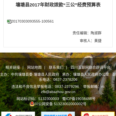
壤塘县2017年财政拨款“三公”经费预算表
20170303093555-100561
责任编辑：陶淑群
审核人：黄捷
相关链接
|
网站地图
|
联系我们
|
四川互联网联合辟谣平台
主办：中共壤塘县委 壤塘县人民政府 承办：壤塘县人民政府办公室 联
系电话：0837-2378206
违法和不良信息举报电话：0837-2379296 举报邮箱：rt-
zfb@abazhou.gov.cn
网站标识码：5132300003
蜀ICP备19038488号
川公网安备 51323002000002号