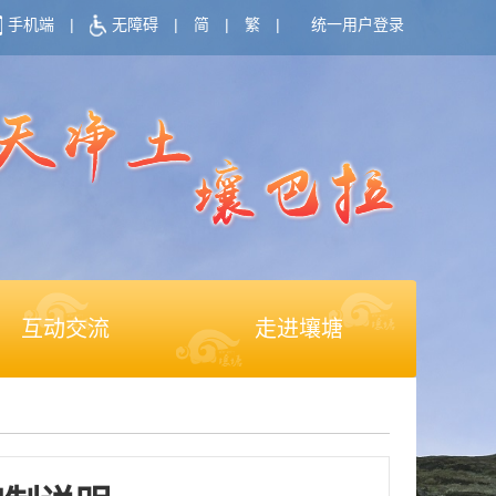
手机端
|
无障碍
|
简
|
繁
|
统一用户登录
互动交流
走进壤塘