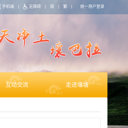
手机端
|
无障碍
|
简
|
繁
|
统一用户登录
互动交流
走进壤塘