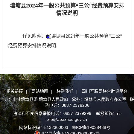
壤塘县2024年一般公共预算“三公”经费预算安排
情况说明
详见附件：
壤塘县2024年一般公共预算“三公”
经费预算安排情况说明
相关链接
|
网站地图
|
联系我们
|
四川互联网联合辟谣平台
主办：中共壤塘县委 壤塘县人民政府 承办：壤塘县人民政府办公室 联
系电话：0837-2378206
违法和不良信息举报电话：0837-2379296 举报邮箱：rt-
zfb@abazhou.gov.cn
网站标识码：5132300003
蜀ICP备19038488号
川公网安备 51323002000002号