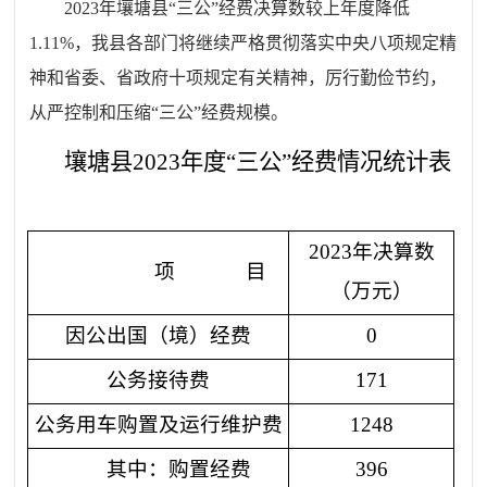
2023年壤塘县“三公”经费决算数较上年度降低
1.11%，我县各部门将继续严格贯彻落实中央八项规定精
神和省委、省政府十项规定有关精神，厉行勤俭节约，
从严控制和压缩“三公”经费规模。
壤塘县202
3
年度“三公”经费情况统计表
202
3
年决算数
项 目
（万元）
因公出国（境）经费
0
公务接待费
1
71
公务用车购置及运行维护费
1248
其中：购置经费
396