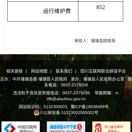
852
运行维护费
审核人：壤塘县财政局
相关链接
|
网站地图
|
联系我们
|
四川互联网联合辟谣平台
主办：中共壤塘县委 壤塘县人民政府 承办：壤塘县人民政府办公室 联
系电话：0837-2378206
违法和不良信息举报电话：0837-2379296 举报邮箱：rt-
zfb@abazhou.gov.cn
网站标识码：5132300003
蜀ICP备19038488号
川公网安备 51323002000002号