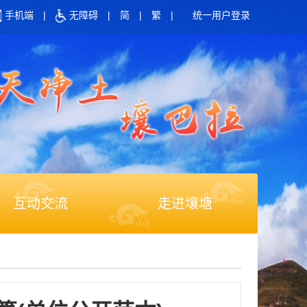
手机端
|
无障碍
|
简
|
繁
|
统一用户登录
互动交流
走进壤塘