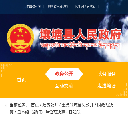
中国政府网
|
四川省人民政府
|
阿坝州人民政府
|
政务公开
政务服务
首页
互动交流
走进壤塘
当前位置：
首页
/
政务公开
/
重点领域信息公开
/
财政预决
算
/
县本级（部门）单位预决算
/
县残联