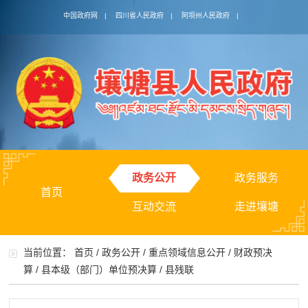
中国政府网
|
四川省人民政府
|
阿坝州人民政府
|
政务公开
政务服务
首页
互动交流
走进壤塘
当前位置：
首页
/
政务公开
/
重点领域信息公开
/
财政预决
算
/
县本级（部门）单位预决算
/
县残联