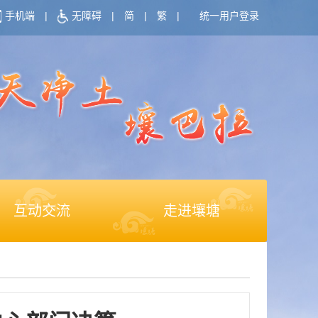
手机端
|
无障碍
|
简
|
繁
|
统一用户登录
互动交流
走进壤塘