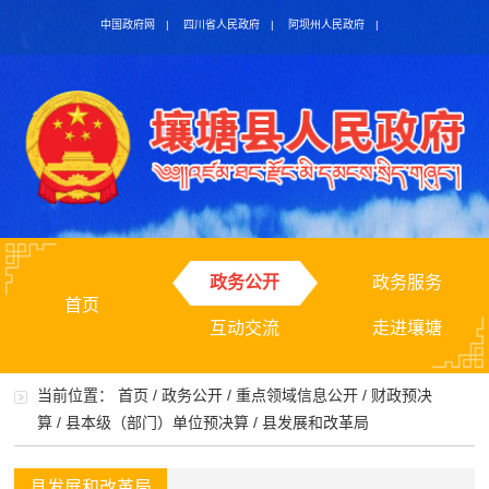
中国政府网
|
四川省人民政府
|
阿坝州人民政府
|
政务公开
政务服务
首页
互动交流
走进壤塘
当前位置：
首页
/
政务公开
/
重点领域信息公开
/
财政预决
算
/
县本级（部门）单位预决算
/
县发展和改革局
县发展和改革局