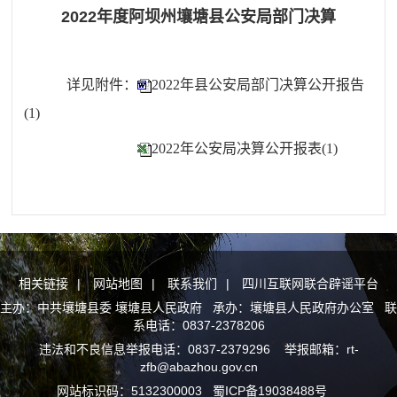
2022年度阿坝州壤塘县公安局部门决算
详见附件：
2022年县公安局部门决算公开报告
(1)
2022年公安局决算公开报表(1)
相关链接
|
网站地图
|
联系我们
|
四川互联网联合辟谣平台
主办：中共壤塘县委 壤塘县人民政府 承办：壤塘县人民政府办公室 联
系电话：0837-2378206
违法和不良信息举报电话：0837-2379296 举报邮箱：rt-
zfb@abazhou.gov.cn
网站标识码：5132300003
蜀ICP备19038488号