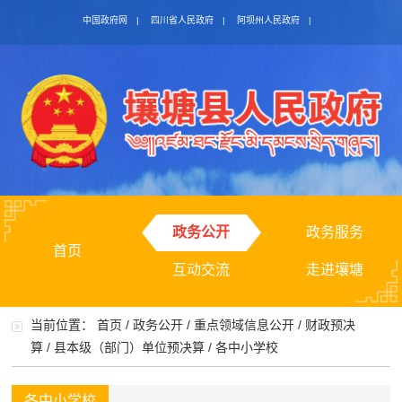
中国政府网
|
四川省人民政府
|
阿坝州人民政府
|
政务公开
政务服务
首页
互动交流
走进壤塘
当前位置：
首页
/
政务公开
/
重点领域信息公开
/
财政预决
算
/
县本级（部门）单位预决算
/
各中小学校
各中小学校