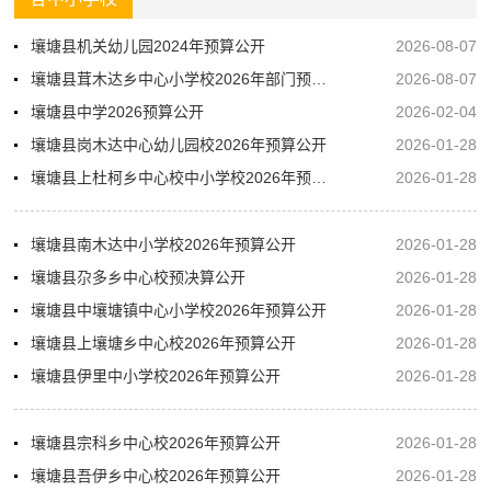
壤塘县机关幼儿园2024年预算公开
2026-08-07
壤塘县茸木达乡中心小学校2026年部门预算公开
2026-08-07
壤塘县中学2026预算公开
2026-02-04
壤塘县岗木达中心幼儿园校2026年预算公开
2026-01-28
壤塘县上杜柯乡中心校中小学校2026年预算公开
2026-01-28
壤塘县南木达中小学校2026年预算公开
2026-01-28
壤塘县尕多乡中心校预决算公开
2026-01-28
壤塘县中壤塘镇中心小学校2026年预算公开
2026-01-28
壤塘县上壤塘乡中心校2026年预算公开
2026-01-28
壤塘县伊里中小学校2026年预算公开
2026-01-28
壤塘县宗科乡中心校2026年预算公开
2026-01-28
壤塘县吾伊乡中心校2026年预算公开
2026-01-28