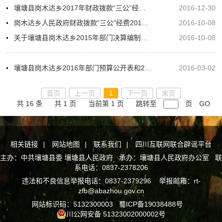
壤塘县岗木达乡2017年财政拨款“三公”经费情况说明
2016-12-30
岗木达乡人民政府财政拨款“三公”经费2015年决算情况说明
2016-10-08
关于壤塘县岗木达乡2015年部门决算编制的说明
2016-10-08
壤塘县岗木达乡2016年部门预算公开表和2016年“三公”经费预算公开表
2016-03-02
首页
上一页
1
下一页
末页
共 16 条
共 1 页
当前第 1 页
跳转至
页
GO
相关链接
|
网站地图
|
联系我们
|
四川互联网联合辟谣平台
主办：中共壤塘县委 壤塘县人民政府 承办：壤塘县人民政府办公室 联
系电话：0837-2378206
违法和不良信息举报电话：0837-2379296 举报邮箱：rt-
zfb@abazhou.gov.cn
网站标识码：5132300003
蜀ICP备19038488号
川公网安备 51323002000002号