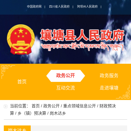
中国政府网
|
四川省人民政府
|
阿坝州人民政府
|
政务公开
政务服务
首页
互动交流
走进壤塘
当前位置：
首页
/
政务公开
/
重点领域信息公开
/
财政预决
算
/
乡（镇）预决算
/
岗木达乡
岗木达乡