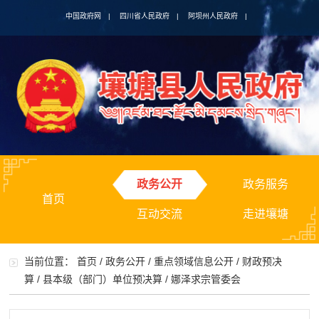
中国政府网
|
四川省人民政府
|
阿坝州人民政府
|
政务公开
政务服务
首页
互动交流
走进壤塘
当前位置：
首页
/
政务公开
/
重点领域信息公开
/
财政预决
算
/
县本级（部门）单位预决算
/
娜泽求宗管委会