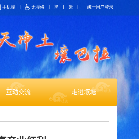
手机端
|
无障碍
|
简
|
繁
|
统一用户登录
互动交流
走进壤塘