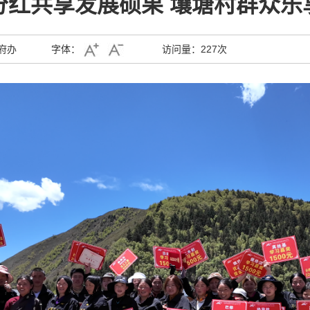
分红共享发展硕果 壤塘村群众乐
府办
字体：
访问量：
227次