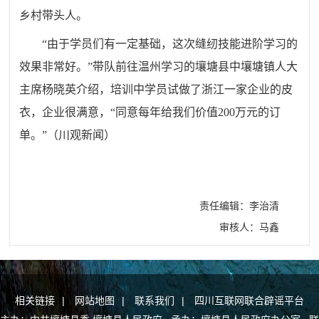
乡村带头人。
“由于学员们有一定基础，这次缝纫技能进阶学习的
效果非常好。”带队前往温州学习的壤塘县中壤塘镇人大
主席杨晓英介绍，培训中学员试做了浙江一家企业的皮
衣，企业很满意，“同意每年给我们价值200万元的订
单。”（川观新闻
）
责任编辑：李治清
审核人：马鑫
相关链接
|
网站地图
|
联系我们
|
四川互联网联合辟谣平台