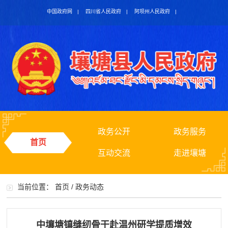
中国政府网
|
四川省人民政府
|
阿坝州人民政府
|
政务公开
政务服务
首页
互动交流
走进壤塘
当前位置：
首页
/
政务动态
中壤塘镇缝纫骨干赴温州研学提质增效