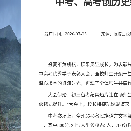
中考、高考创历史
发布时间：2026-07-03
来源：壤塘县政
盛夏不负耕耘，硕果见证成长。为表彰先
中高考优秀学子表彰大会，全校师生齐聚一堂
潜心求学的点滴时光，再现了全体师生并肩
大会伊始，初三备考纪实短片让在场师生
跨越式提升。”大会上，校长梅捷凯娓娓道来
中考赛场上，全州3548名民族语言文字
一，其中800分以上7人里该校占5人，780分