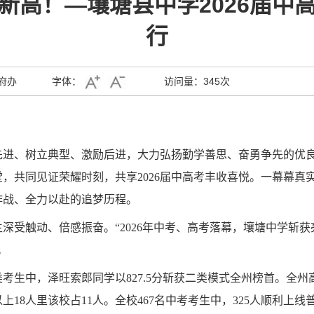
新高！—壤塘县中学2026届中
行
府办
字体：
访问量：
345次
进、树立典型、激励后进，大力弘扬勤学善思、奋勇争先的优良学风
，共同见证荣耀时刻，共享2026届中高考丰收喜悦。一幕幕真
作战、全力以赴的追梦历程。
深受触动、倍感振奋。“2026年中考、高考落幕，壤塘中学斩
。
类考生中，泽旺索郎同学以827.5分斩获二类模式全州榜首。全
以上18人里该校占11人。全校467名中考考生中，325人顺利上线