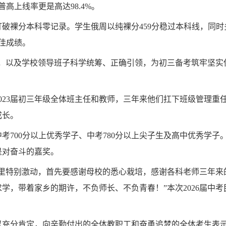
高上线率更是高达98.4%。
破裸分本科零记录。学生俄周以纯裸分459分稳过本科线，同
佳成绩。
，以及学校领导班子科学统筹、正确引领，为初三备考筑牢坚实
023届初三年级全体班主任和教师，三年来他们扛下班级管理重
成长。
中考700分以上优秀学子、中考780分以上尖子生及高中优秀学
是对奋斗的嘉奖。
心里特别激动，首先要感谢母校的悉心栽培，感谢各科老师三年来
学，带着家乡的期许，不负师长、不负青春！”本次2026届中
予以充分肯定，向辛勤付出的全体教职工和奋勇追梦的全体考生表