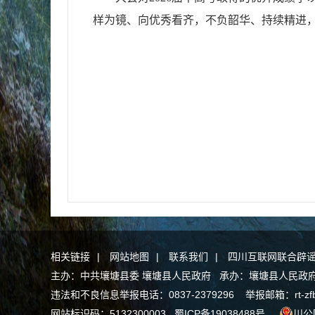
样为镜、向优秀看齐，不负韶华、持续精进
相关链接
|
网站地图
|
联系我们
|
四川互联网联合辟
主办：中共壤塘县委 壤塘县人民政府 承办：壤塘县人民政府办公
违法和不良信息举报电话：0837-2379296 举报邮箱：rt-zfb@a
网站标识码：5132300003
蜀ICP备19038488号
川公网