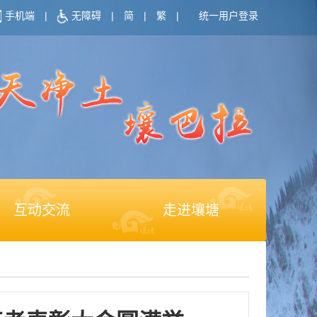
手机端
|
无障碍
|
简
|
繁
|
统一用户登录
互动交流
走进壤塘