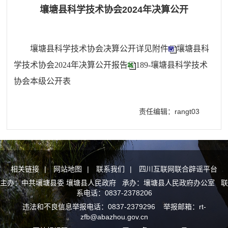
壤塘县科学技术协会2024年决算公开
壤塘县科学技术协会决算公开详见附件
壤塘县科
学技术协会2024年决算公开报告
189-壤塘县科学技术
协会本级公开表
责任编辑：rangt03
相关链接
|
网站地图
|
联系我们
|
四川互联网联合辟谣平台
主办：中共壤塘县委 壤塘县人民政府 承办：壤塘县人民政府办公室 联
系电话：0837-2378206
违法和不良信息举报电话：0837-2379296 举报邮箱：rt-
zfb@abazhou.gov.cn