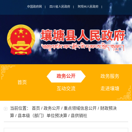
中国政府网
|
四川省人民政府
|
阿坝州人民政府
|
政务公开
政务服务
首页
互动交流
走进壤塘
当前位置：
首页
/
政务公开
/
重点领域信息公开
/
财政预决
算
/
县本级（部门）单位预决算
/
县供销社