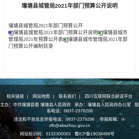
壤塘县城管局2021年部门预算公开说明
壤塘县城管局2021年部门预算公开
壤塘县城管局2021年部门预算公开说明
壤塘县城市
管理局2021年预算公开表
壤塘县城市管理局2021年部
门预算公开编制目录
相关链接
|
网站地图
|
联系我们
|
四川互联网联合辟谣平台
主办：中共壤塘县委 壤塘县人民政府 承办：壤塘县人民政府办公室 联
系电话：0837-2378206
违法和不良信息举报电话：0837-2379296 举报邮箱：rt-
zfb@abazhou.gov.cn
网站标识码：5132300003
蜀ICP备19038488号