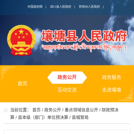
中国政府网
|
四川省人民政府
|
阿坝州人民政府
|
政务公开
政务服务
首页
互动交流
走进壤塘
当前位置：
首页
/
政务公开
/
重点领域信息公开
/
财政预决
算
/
县本级（部门）单位预决算
/
县城管局