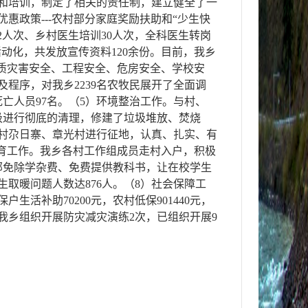
和培训，制定了相关的责任制，建立健全了一
惠政策---农村部分家庭奖励扶助和“少生快
人次、乡村医生培训30人次，全科医生转岗
活动化，共发放宣传资料120余份。目前，我乡
地质灾害安全、工程安全、危房安全、学校安
程序，对我乡2239名农牧民展开了全面调
亡人员97名。（5）环境整治工作。与村、
圾进行彻底的清理，修建了垃圾堆放、焚烧
村尕日寨、章光村进行征地，认真、扎实、有
教育工作。我乡各村工作组成员走村入户，积极
全部免除学杂费、免费提供教科书，让在校学生
取暖问题人数达876人。（8）社会保障工
活补助70200元，农村低保901440元，
至，我乡组织开展防灾减灾演练2次，已组织开展9