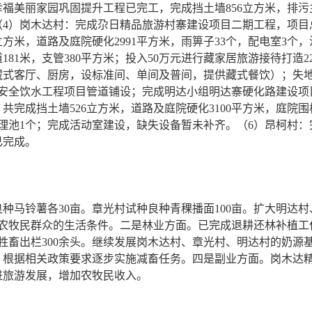
福美丽家园巩固提升工程已完工，完成挡土墙856立方米，排污主
。（4）岗木达村：完成尕日精品旅游村寨建设项目二期工程，项目总投
立方米，道路及庭院硬化2991平方米，雨箅子33个，配电室3个，
道181米，支管380平方米；投入50万元进行藏家居旅游接待打造
藏式客厅、厨房，设标准间、单间及普间，提供藏式餐饮）；失
全饮水工程项目管道铺设；完成明达小组明达寨硬化路建设项目，涉
成挡土墙526立方米，道路及庭院硬化3100平方米，庭院围栏1
处理池1个；完成活动室建设，缺失设备暂未补齐。（6）昂柯村
已完成。
种马铃薯各30亩。章光村试种良种青稞播面100亩。扩大明达
农牧民群众的生活条件。二是林业方面。已完成退耕还林补植工作
头，牲畜出栏300余头。继续发展岗木达村、章光村、明达村的奶
，根据相关政策要求逐步实施减畜任务。四是副业方面。岗木达
进旅游发展，增加农牧民收入。