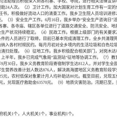
、司法助理员积极深入到各村寨、学校、寺院，进行相关法律宣讲
24人次。（2）卫计工作。加大国家对计划生育工作有一定的优
任书，积极做好流动人口的清查工作。我乡卫生院人员培训进修2
查。（3）安全生产工作。6月16日，我乡举办“安全生产咨询日”
、各寨、各寺庙、辖区各单位进行了道路交通安全、防汛安全、
生产状况持续稳定。（4）民政工作。根据上级部门的有关要求及
件的人员进行了取缔，目前已基本完成清理工作，全乡共清理死
治纳入各村村规民约。每月月初对全乡境内的生活垃圾和白色垃
圾清扫处理。（6）征地工作。我乡积极配合相关部门，对岗木达
上半年，我乡已完成气象局“监测站“征地等协调工作。（7）
年9月30日，我乡义务教育阶段寄宿制学生达812人，并对学生
生营养改善计划人数达876人，解决高海拔地区义务教育阶段学生
元，农村低保对象累计月人均补助达80元。截至目前，兑现五保户生
120元，兑现医疗救助金63570元。（9）地质灾害防治。汛期已
府机关1个，人大机关1个，事业机构1个。