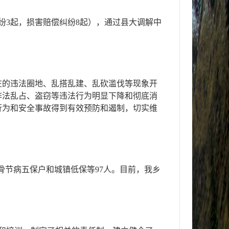
纷3起，损害赔偿纠纷8起），通过县大调解中
在的违法圈地、乱搭乱建、乱砍滥伐等现象开
非法乱占、盗窃等违法行为明显下降和彻底消
行为和安全事故得到有效预防和遏制，切实维
度大骨节病五保户和城镇低保等97人。目前，我乡