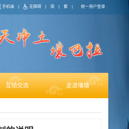
手机端
|
无障碍
|
简
|
繁
|
统一用户登录
互动交流
走进壤塘