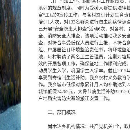
（1）司法工作。组织各村工作组成员
系列的规章制度。同时为受援人群提供法律援助
富“工程的宣传工作，与各村签订计划生育责
培训1人次，对133名群众进行包虫病病情调
已开展“安全隐患大排查”活动6次，对各村
全、消防安全大排查，该项活动推动我乡安全
查，对符合享受低保人员进行上报，不符合条
组、户层层签订环境整治责任书，将环境整
池，每村聘请了两名卫生管理员，定期对垃
效的开展各项工作，确保征地工作顺利完成。
动员学生入学，巩固学生入学率。截止2015
享受到寄宿制生活补助。我乡农村义务教育学
作。我乡城市低保对象累计月人均补助达到225
城镇低保74265元，大骨节病生活补助329
户地质灾害防灾避险搬迁安置工作。
二、部门概况
岗木达乡机构情况：共产党机关1个，政