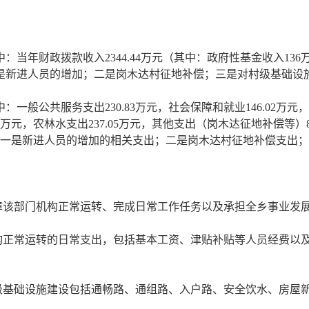
，其中：当年财政拨款收入2344.44万元（其中：政府性基金收入13
要原因一是新进人员的增加；二是岗木达村征地补偿；三是对村级基础
其中：一般公共服务支出230.83万元，社会保障和就业146.02万元，
万元，农林水支出237.05万元，其他支出（岗木达征地补偿等）8
主要原因一是新进人员的增加的相关支出；二是岗木达村征地补偿支
障该部门机构正常运转、完成日常工作任务以及承担全乡事业发
构正常运转的日常支出，包括基本工资、津贴补贴等人员经费以
级基础设施建设包括通畅路、通组路、入户路、安全饮水、房屋