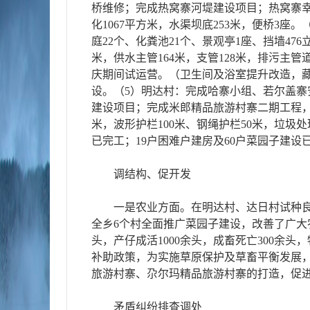
桥维修；完成热窝寨河堤建设项目；热窝寨幸
化1067平方米，水渠坝底253米，便桥3座
庭22个、化粪池21个、景观亭1座、挡墙476
米，供水主管164米，支管128米，排污主管
庆期间试运营。（卫生间及浴室提升改造，
设。（5）明达村：完成哈寨小组、若尔盖寨安
建设项目；完成米郎精品旅游村寨二期工程，共完
米，波形护栏100米、钢绳护栏50米，垃圾
已完工；19户困难户建房及60户菜园子建设
调结构、促开发
一是农业方面。在明达村、达日村试种良
全乡6个村全面推广菜园子建设，改善了广大
头，产仔成活1000余头，成畜死亡300余
补助政策，为实施草原保护及草畜平衡发展
旅游村寨、尕尔玛精品旅游村寨的打造，促
矛盾纠纷排查调处