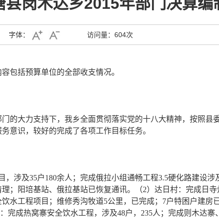
塘县岗木达乡2015年部门决算编
字体：
访问量：
604次
内容包括预算单位的全部收支情况。
门的大力支持下，我乡全面贯彻落实党的十八大精神，按照县委
服务意识，较好的完成了各项工作目标任务。
，涉及35户180余人；完成俄拉小组通畅工程3.5硬化路建设涉及
理；阳培基站、俄拉基站已恢复通讯。（2）达日村：完成日寺灯
饮水工程项目；维修秀沟牧道5公里，已完成；7户特困户建房
村：完成热窝寨安全饮水工程，涉及48户，235人；完成则木达