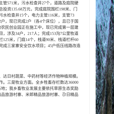
管571米，污水检查井27个，道路及庭院硬
资135.68万元，完成庭院围栏198米、门
污水检查井15个，电力主管116米，支管73
22户，现已完成2户（各4个床位），且已于国
地农民创业园正在施工中，现已完成第一层建
及34户，217人；完成153沟7公里牧道
25米，门庭14个，栈道90米、栈道栏杆60
：完成三家寨安全饮水项目；45户低压线路改造
村、达日村蔬菜、中药材等经济作物种植规模。
。三是牧业方面。全乡牲畜存栏数达36000
源基地；我乡畜牧业发展主要依托草原生态奖励
精品旅游村寨、米郎精品旅游村寨、尕日精品