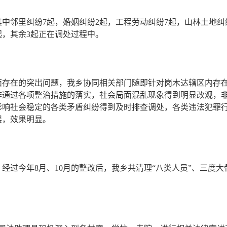
其中邻里纠纷7起，婚姻纠纷2起，工程劳动纠纷7起，山林土地纠
起，其余3起正在调处过程中。
面存在的突出问题，我乡协同相关部门随即针对岗木达辖区内存
作通过各项整治措施的落实，社会局面混乱现象得到明显改观，
影响社会稳定的各类矛盾纠纷得到及时排查调处，各类违法犯罪
展，效果明显。
9人。经过今年8月、10月的整改后，我乡共清理“八类人员”、三