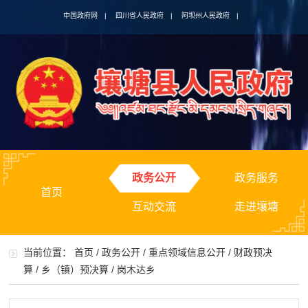
中国政府网
|
四川省人民政府
|
阿坝州人民政府
|
政务公开
政务服务
首页
互动交流
走进壤塘
当前位置：
首页
/
政务公开
/
重点领域信息公开
/
财政预决
算
/
乡（镇）预决算
/
岗木达乡