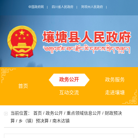
中国政府网
|
四川省人民政府
|
阿坝州人民政府
|
政务公开
政务服务
首页
互动交流
走进壤塘
当前位置：
首页
/
政务公开
/
重点领域信息公开
/
财政预决
算
/
乡（镇）预决算
/
南木达镇