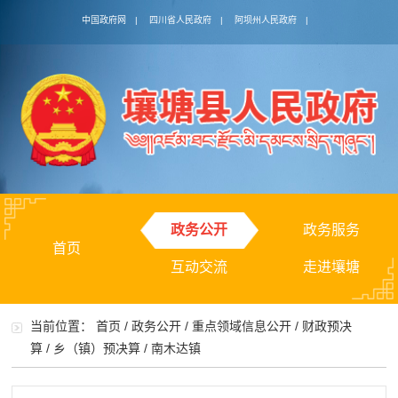
中国政府网
|
四川省人民政府
|
阿坝州人民政府
|
政务公开
政务服务
首页
互动交流
走进壤塘
当前位置：
首页
/
政务公开
/
重点领域信息公开
/
财政预决
算
/
乡（镇）预决算
/
南木达镇