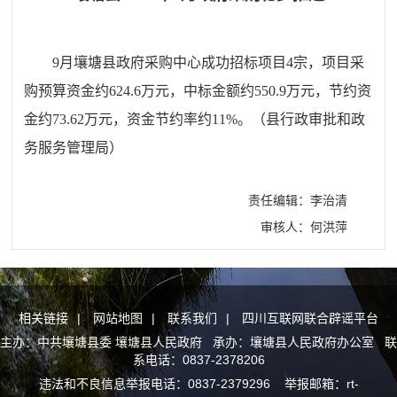
9
月壤塘县政府采购中心成功招标项目
4
宗，项目采
购预算资金约
624.6
万元，中标金额约
550.9
万元，节约资
金约
73.62
万元，资金节约率约
11%
。（县行政审批和政
务服务管理局）
责任编辑：李治清
审核人：何洪萍
相关链接
|
网站地图
|
联系我们
|
四川互联网联合辟谣平台
主办：中共壤塘县委 壤塘县人民政府 承办：壤塘县人民政府办公室 联
系电话：0837-2378206
违法和不良信息举报电话：0837-2379296 举报邮箱：rt-