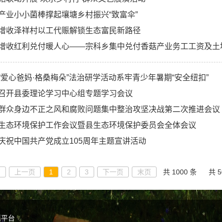
产业小小菌棒撑起壤塘乡村振兴“致富伞”
增收泽祥村以工代赈解锁生态富民新路径
增收红利兑付暖人心——宗科乡集中兑付香菇产业务工工资及土
“爱心爸妈·格桑梅朵”法治研学活动系牢青少年暑期“安全纽扣”
召开县委理论学习中心组专题学习会议
群众身边不正之风和腐败问题集中整治攻坚决战第二次推进会议
生态环境保护工作会议暨县生态环境保护委员会全体会议
庆祝中国共产党成立105周年主题宣讲活动
页
上一页
1
2
3
下一页
末页
共 1000 条
共 5
谣平台