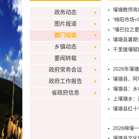
壤塘教师亮
政务动态
“绵阳市场
图片报道
“壤巴拉之
部门动态
壤塘县暑期
乡镇动态
千里援壤赋
要闻转载
2026年壤
政府常务会议
壤塘县、阿
政府工作报告
壤塘县：乡
省政府信息
上壤塘乡：
壤塘县红十
2026绵壤
壤塘县文化