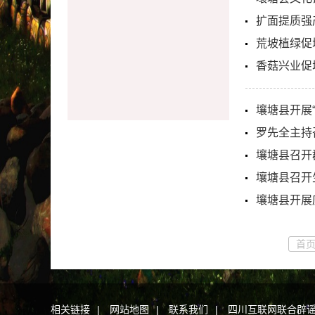
扩面提质强
荒坡植绿促
香菇兴业促
壤塘县开展
罗先全主持
壤塘县召开
壤塘县召开
壤塘县开展
首
相关链接
|
网站地图
|
联系我们
|
四川互联网联合辟