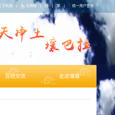
手机端
|
无障碍
|
简
|
繁
|
统一用户登录
互动交流
走进壤塘