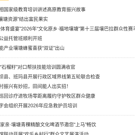
相国家级教育培训讲述高原教育振兴故事
+壤塘资源”结出富民果实
夏体育盛宴”2026年“文化原乡·福地壤塘”第十三届壤巴拉群众性
公益托管班顺利开班
能产业壤塘蜂蜜喜获“双证”出山
塘“石榴籽”对口帮扶技能培训圆满收官
坝县、班玛县开展行政区域界线第五轮联合检查
村振兴有妙招，田间能人出实招！
巡回诊疗进牧场零距离履约守护牧区群众健康
字会组织开展2026年应急救护员培训
一家亲·壤塘青稞精酿文化啤酒节邀您“上马”畅饮
馆联动开展“欢乐乡村行”群众文艺展演活动