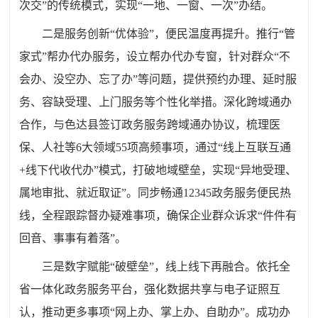
次交”的传统模式，实现“一地、一窗、一次”办结。
二是服务创新“优体验”，便民温度再提升。推行“管
家式”帮办代办服务，设立帮办代办专窗，针对群众“不
会办、没空办、忘了办”等问题，提供预约办理、延时服
务、容缺受理、上门服务等个性化举措。深化跨域通办
合作，与色达县签订政务服务跨域通办协议，梳理医
保、人社等6大领域55项高频事项，通过“线上互联互通
+线下代收代办”模式，打破地域壁垒，实现“异地受理、
属地审批、就近取证”。同步畅通12345政务服务便民热
线，全程跟踪督办疑难事项，确保企业群众诉求“件件有
回音、事事有着落”。
三是数字赋能“破壁垒”，线上线下再融合。依托全
省一体化政务服务平台，强化数据共享与电子证照互
认，推动更多事项“网上办、掌上办、自助办”。成功办