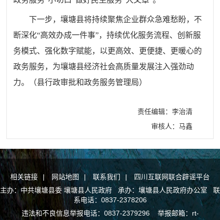
下一步，壤塘县将持续聚焦企业群众急难愁盼，不
断深化“高效办成一件事”，持续优化服务流程、创新服
务模式、强化数字赋能，以更高效、更便捷、更暖心的
政务服务，为壤塘县经济社会高质量发展注入强劲动
力。（县行政审批和政务服务管理局）
责任编辑：李治清
审核人：马鑫
相关链接
|
网站地图
|
联系我们
|
四川互联网联合辟谣平台
主办：中共壤塘县委 壤塘县人民政府 承办：壤塘县人民政府办公室 联
系电话：0837-2378206
违法和不良信息举报电话：0837-2379296 举报邮箱：rt-