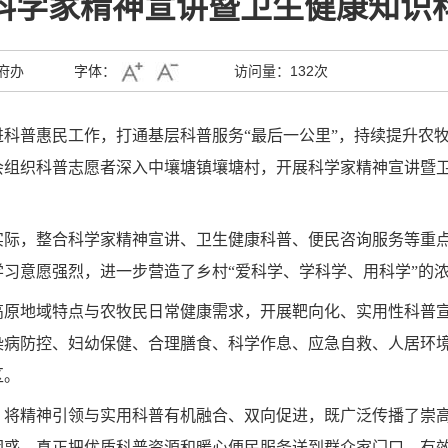
科学家精神宣讲暨卫生健康知识
府办
字体：
访问量：
132次
科普惠民工作，打通基层科普服务“最后一公里”，持续提升农
组织科普志愿者深入中壤塘镇壤塘村，开展科学家精神宣讲暨卫
实际，整合科学家精神宣讲、卫生健康科普、便民咨询服务等重
习意愿强烈，进一步营造了乡村“爱科学、学科学、用科学”的
高原地域特点与农牧民日常健康需求，开展靶向化、实用性科普
染病防控、妇幼保健、合理膳食、科学作息、应急自救、人居环
区。
，将精神引领与实用科普有机融合、双向促进，既广泛传播了崇
困惑，真正把优质科普资源和暖心便民服务送到群众家门口，有