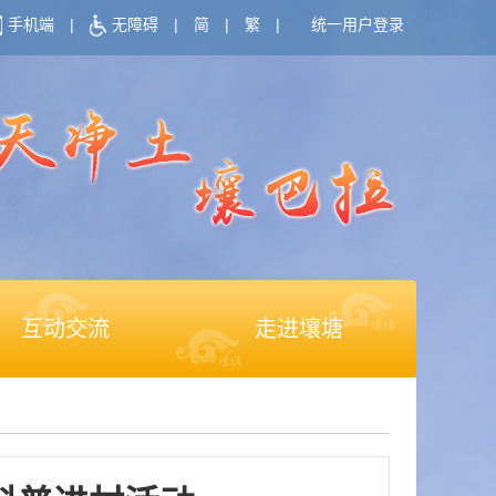
手机端
|
无障碍
|
简
|
繁
|
统一用户登录
互动交流
走进壤塘