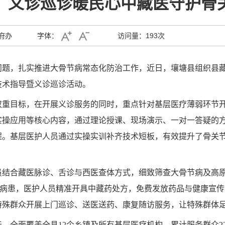
：义诊巡诊暖民心中藏医守护骨
府办
字体：
访问量：
193次
题，扎实推进大骨节病常态化防治工作，近日，壤塘县组织县藏医
技术指导暨义诊巡诊活动。
双重目标，在开展义诊服务的同时，重点针对基层医疗薄弱环节
实操应用等核心内容，通过理论授课、现场演示、一对一答疑的
程。基层医护人员通过实操实训补齐技术短板，有效提升了骨关
员结合藏医脉诊、舌诊与西医查体方式，细致筛查大骨节病及高
诊病患，医护人员精准开具中藏药处方，免费发放药品与健康宣传
特殊群众开展上门巡诊、送医送药、康复随访服务，让特殊群体
，全面覆盖全县12个乡镇及所有基层医疗机构，累计服务群众22