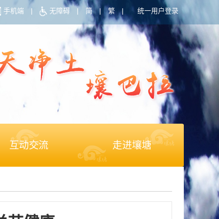
手机端
|
无障碍
|
简
|
繁
|
统一用户登录
互动交流
走进壤塘