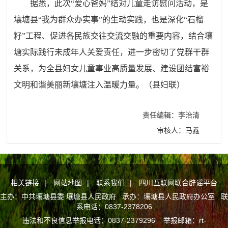
据悉，此次“爱心爸妈”结对儿童走访慰问活动，是
壤塘县“我为群众办实事”的生动实践，也是深化“石榴
籽”工程、促进各民族交往交流交融的重要内容，结合壤
塘实际践行未成年人关爱责任，进一步密切了党群干群
关系，为全县妇女儿童事业高质量发展、建设团结富裕
文明和谐美丽新壤塘注入温暖力量。（县妇联）
责任编辑：李治清
审核人：马鑫
相关链接
|
网站地图
|
联系我们
|
四川互联网联合辟谣平台
主办：中共壤塘县委 壤塘县人民政府 承办：壤塘县人民政府办公室 联
系电话：0837-2378206
违法和不良信息举报电话：0837-2379296 举报邮箱：rt-