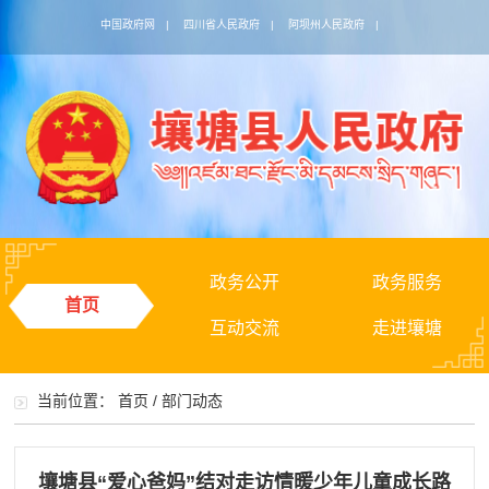
中国政府网
|
四川省人民政府
|
阿坝州人民政府
|
政务公开
政务服务
首页
互动交流
走进壤塘
当前位置：
首页
/
部门动态
壤塘县“爱心爸妈”结对走访情暖少年儿童成长路