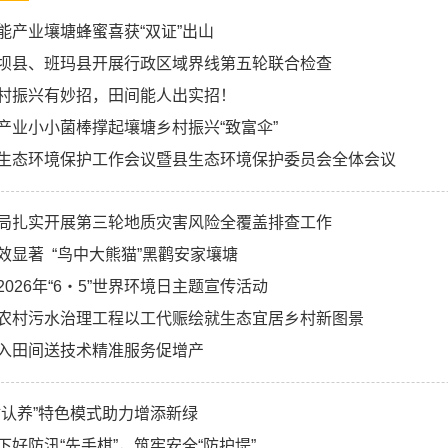
能产业壤塘蜂蜜喜获“双证”出山
坝县、班玛县开展行政区域界线第五轮联合检查
村振兴有妙招，田间能人出实招！
产业小小菌棒撑起壤塘乡村振兴“致富伞”
生态环境保护工作会议暨县生态环境保护委员会全体会议
局扎实开展第三轮地质灾害风险全覆盖排查工作
效显著 “鸟中大熊猫”黑鹳安家壤塘
026年“6・5”世界环境日主题宣传活动
农村污水治理工程以工代赈绘就生态宜居乡村新图景
入田间送技术精准服务促增产
树认养”特色模式助力增添新绿
下好防汛“先手棋”，筑牢安全“防护堤”