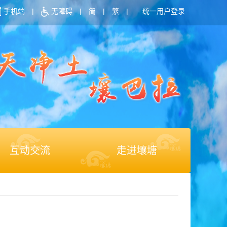
手机端
|
无障碍
|
简
|
繁
|
统一用户登录
互动交流
走进壤塘