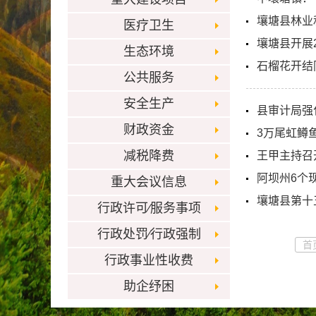
壤塘县林业
医疗卫生
壤塘县开展
生态环境
石榴花开结
公共服务
安全生产
县审计局强
财政资金
3万尾虹鳟
减税降费
王甲主持召
阿坝州6个
重大会议信息
壤塘县第十
行政许可⁄服务事项
行政处罚⁄行政强制
首
行政事业性收费
助企纾困