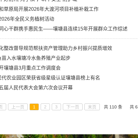
和草原局开展2026年大渡河项目补植补栽工作
2026年全民义务植树活动
同心干群携手惠民生——壤塘县连续15年开展群众工作综述
化整改督导规范帮扶资产管理助力乡村振兴提质增效
鱼苗入水壤塘冷水鱼养殖产业起步
开壤塘县3月重点工作调度会
现代农业园区荣获省级星级认证壤塘县榜上有名
五届人民代表大会第六次会议开幕
页
上一页
1
2
3
下一页
末页
共 110 条
共 6