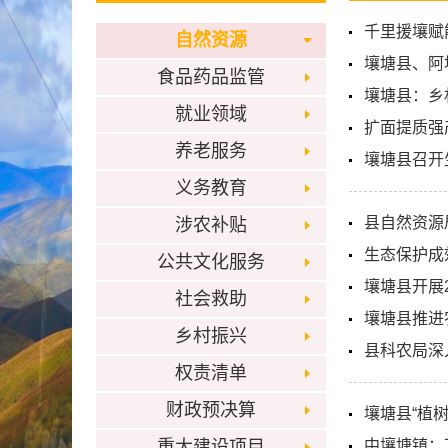
千里援壤赋
自然资源
壤塘县、阿
食品药品监管
壤塘县：乡
就业领域
扩面提质强
养老服务
壤塘县召开
义务教育
县自然资源
涉农补贴
生态保护成
公共文化服务
壤塘县开展2
社会救助
壤塘县推进
乡村振兴
县科农局深
权责清单
财政预决算
壤塘县“植
重大建设项目
中壤塘镇：